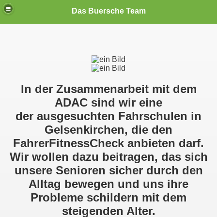
Das Buersche Team
ten )
en können..
In der Zusammenarbeit mit dem
EW 2024
ADAC sind wir eine
der ausgesuchten Fahrschulen in
Gelsenkirchen, die den
EW)
FahrerFitnessCheck anbieten darf.
cap 2.0(NEW)
Wir wollen dazu beitragen, das sich
unsere Senioren sicher durch den
 590 FR First Edition
Alltag bewegen und uns ihre
Probleme schildern mit dem
steigenden Alter.