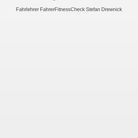
Fahrlehrer FahrerFitnessCheck Stefan Drewnick
rologischen Problemen
essen
hrerschein
ldung
träger