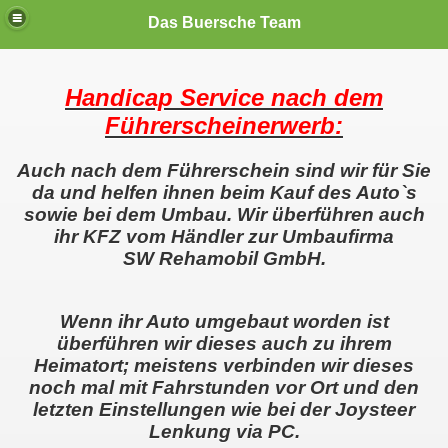
Das Buersche Team
ten )
Handicap Service nach dem
Führerscheinerwerb:
en können..
Auch nach dem Führerschein sind wir für Sie
da und helfen ihnen beim Kauf des Auto`s
EW 2024
sowie bei dem Umbau. Wir überführen auch
ihr KFZ vom Händler zur Umbaufirma
SW Rehamobil GmbH.
EW)
cap 2.0(NEW)
Wenn ihr Auto umgebaut worden ist
überführen wir dieses auch zu ihrem
 590 FR First Edition
Heimatort; meistens verbinden wir dieses
noch mal mit Fahrstunden vor Ort und den
letzten Einstellungen wie bei der Joysteer
Lenkung via PC.